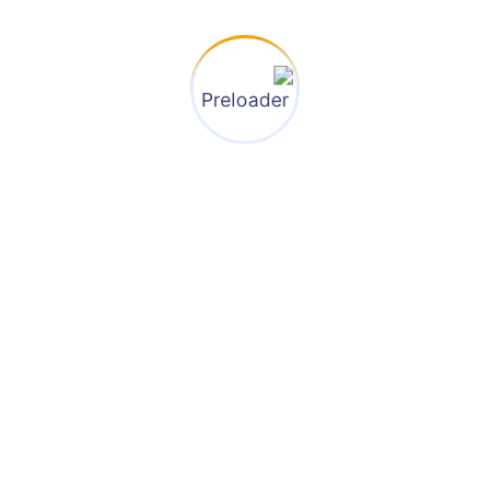
بان .