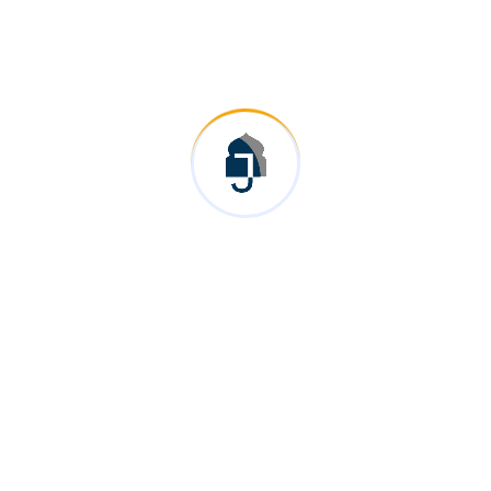
نقدم لك خدمات تجارية وثقافية متنوعة من اليابان إلى
العالم بوابتك لتجربة ممتعة في اليابان والعالم العربي حيث
نقدم خدمات ثقافية واقتصادية متنوعة. نهدف من
خلالها إلى تعزيز التفاهم المتبادل.