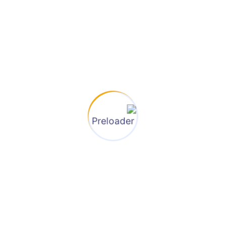
بان .