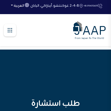
Ski
2-4-8 غوكنتشو، أيباراكي، اليابان
العربية
+81 07043726371
t
th
conten
طلب استشارة