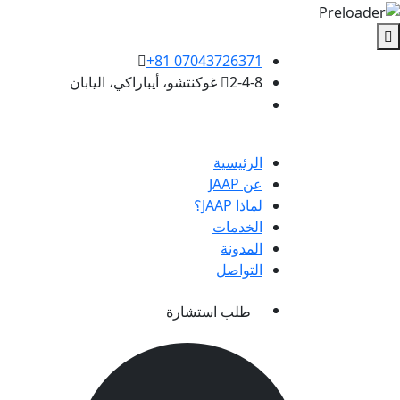
Ski
t
th
+81 07043726371
conten
2-4-8 غوكنتشو، أيباراكي، اليابان
العربية
الرئيسية
عن JAAP
لماذا JAAP؟
الخدمات
المدونة
التواصل
طلب استشارة