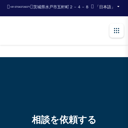
Skip
茨城県水戸市五軒町２－４－８
「日本語」
+81 07043726371
to
the
content
相談を依頼する