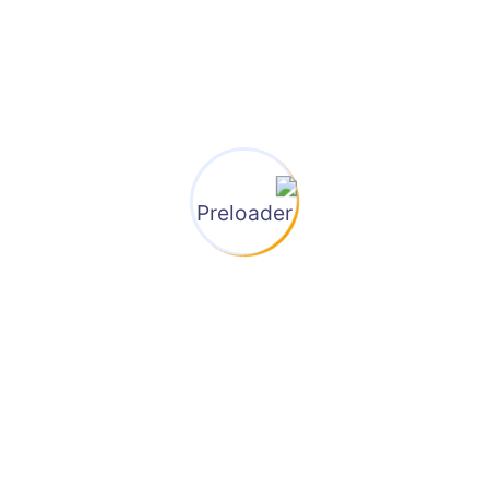
بان .