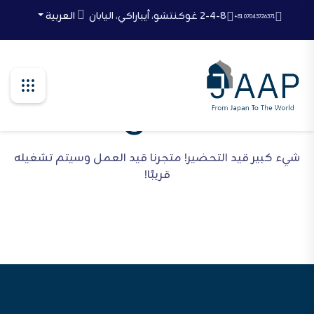
Ski
2-4-8 غوكنتشو، أيباراكي، اليابان
العربية
+81 07043726371
t
th
conten
أشياء رائعة تلوح في
الأفق
شيء كبير قيد التحضير! متجرنا قيد العمل وسيتم تشغيله
قريبًا!