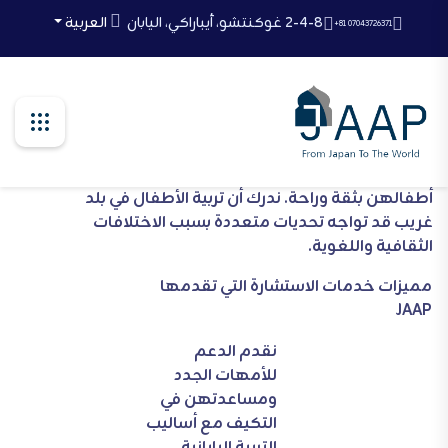
Ski
2-4-8 غوكنتشو، أيباراكي، اليابان
العربية
+81 07043726371
t
th
conten
نبذة عامة عن الخدمة:
توفر شركتنا دعمًا متعدد اللغات للأمهات الأجنبيات
المقيمات في اليابان، مما يساعدهن على تربية
أطفالهن بثقة وراحة. ندرك أن تربية الأطفال في بلد
غريب قد تواجه تحديات متعددة بسبب الاختلافات
الثقافية واللغوية.
مميزات خدمات الاستشارة التي تقدمها
JAAP
نقدم الدعم
للأمهات الجدد
ومساعدتهن في
التكيف مع أساليب