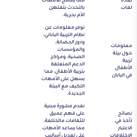
بعدة
مما يسمح للأمهات
لغات
بالتحدث بلغتهن
الأم بحرية.
نوفر معلومات عن
نظام التربية الياباني،
ودور الحضانة،
معلومات
والمؤسسات
حول بيئة
الصحية، ومراكز
تربية
الدعم المتعلقة
الأطفال
بتربية الأطفال، مما
في اليابان
يسهل على الأمهات
التكيف مع البيئة
الجديدة.
نقدم مشورة مبنية
نصائح
على فهم عميق
تأخذ في
للثقافات مالختلفة،
الاعتبار
مما يساعد الأمهات
الاختلافات
على تعديل أساليب