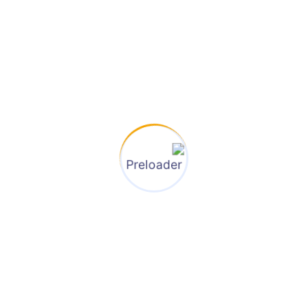
بان .